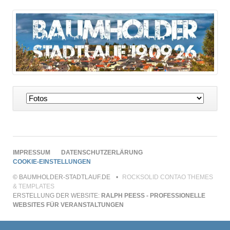
Navigation
überspringen
NAVIGATION
IMPRESSUM
DATENSCHUTZERLÄRUNG
ÜBERSPRINGEN
COOKIE-EINSTELLUNGEN
© BAUMHOLDER-STADTLAUF.DE
ROCKSOLID CONTAO THEMES
& TEMPLATES
ERSTELLUNG DER WEBSITE:
RALPH PEESS - PROFESSIONELLE W
EBSITES FÜR VERANSTALTUNGEN