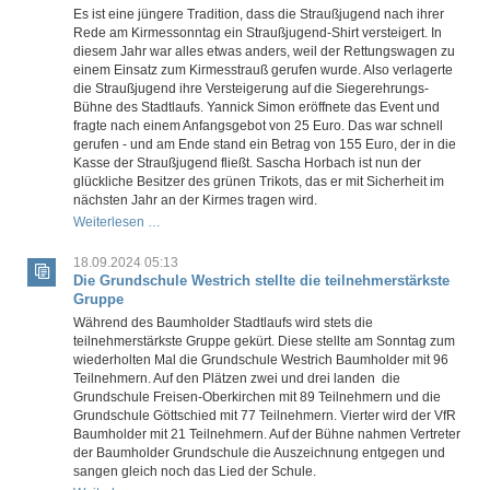
Es ist eine jüngere Tradition, dass die Straußjugend nach ihrer
Rede am Kirmessonntag ein Straußjugend-Shirt versteigert. In
diesem Jahr war alles etwas anders, weil der Rettungswagen zu
einem Einsatz zum Kirmesstrauß gerufen wurde. Also verlagerte
die Straußjugend ihre Versteigerung auf die Siegerehrungs-
Bühne des Stadtlaufs. Yannick Simon eröffnete das Event und
fragte nach einem Anfangsgebot von 25 Euro. Das war schnell
gerufen - und am Ende stand ein Betrag von 155 Euro, der in die
Kasse der Straußjugend fließt. Sascha Horbach ist nun der
glückliche Besitzer des grünen Trikots, das er mit Sicherheit im
nächsten Jahr an der Kirmes tragen wird.
Straußjugend
Weiterlesen …
versteigert
T-
18.09.2024 05:13
Shirt
Die Grundschule Westrich stellte die teilnehmerstärkste
Gruppe
Während des Baumholder Stadtlaufs wird stets die
teilnehmerstärkste Gruppe gekürt. Diese stellte am Sonntag zum
wiederholten Mal die Grundschule Westrich Baumholder mit 96
Teilnehmern. Auf den Plätzen zwei und drei landen die
Grundschule Freisen-Oberkirchen mit 89 Teilnehmern und die
Grundschule Göttschied mit 77 Teilnehmern. Vierter wird der VfR
Baumholder mit 21 Teilnehmern. Auf der Bühne nahmen Vertreter
der Baumholder Grundschule die Auszeichnung entgegen und
sangen gleich noch das Lied der Schule.