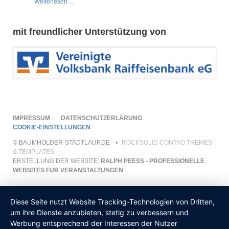
Die
Weiterlesen …
Grundschule
Westrich
stellte
mit freundlicher Unterstützung von
die
teilnehmerstärkste
Gruppe
NAVIGATION
IMPRESSUM
DATENSCHUTZERLÄRUNG
ÜBERSPRINGEN
COOKIE-EINSTELLUNGEN
© BAUMHOLDER-STADTLAUF.DE
ROCKSOLID CONTAO THEMES
& TEMPLATES
ERSTELLUNG DER WEBSITE:
RALPH PEESS - PROFESSIONELLE W
EBSITES FÜR VERANSTALTUNGEN
Diese Seite nutzt Website Tracking-Technologien von Dritten,
um ihre Dienste anzubieten, stetig zu verbessern und
Werbung entsprechend der Interessen der Nutzer